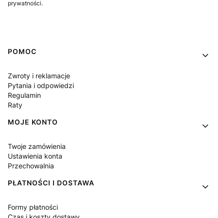
prywatności.
Linki w stopce
POMOC
Zwroty i reklamacje
Pytania i odpowiedzi
Regulamin
Raty
MOJE KONTO
Twoje zamówienia
Ustawienia konta
Przechowalnia
PŁATNOŚCI I DOSTAWA
Formy płatności
Czas i koszty dostawy