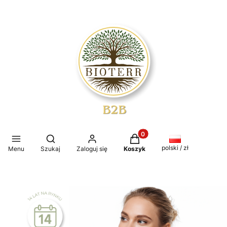
Produkty w koszyku: 0. Z
Otwórz wyszukiwarkę
polski / zł
Menu
Szukaj
Zaloguj się
Koszyk