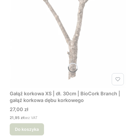
Gałąź korkowa XS | dł. 30cm | BioCork Branch |
gałąź korkowa dębu korkowego
Cena
27,00 zł
Cena
21,95 zł
bez VAT
Do koszyka