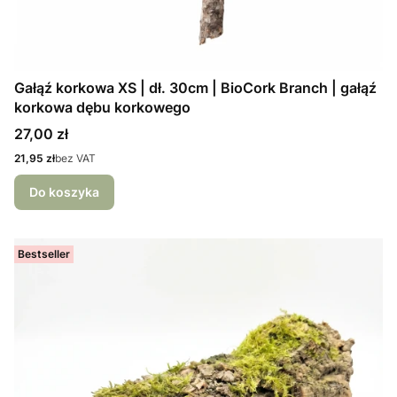
Gałąź korkowa XS | dł. 30cm | BioCork Branch | gałąź
korkowa dębu korkowego
Cena
27,00 zł
Cena
21,95 zł
bez VAT
Do koszyka
Bestseller