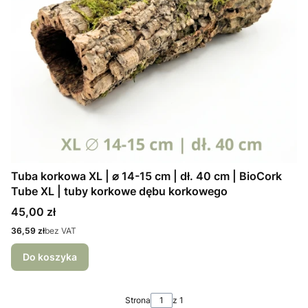
Tuba korkowa XL | ⌀ 14-15 cm | dł. 40 cm | BioCork
Tube XL | tuby korkowe dębu korkowego
Cena
45,00 zł
Cena
36,59 zł
bez VAT
Do koszyka
Strona
z 1