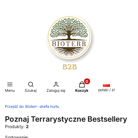
Produkty w koszyku: 0. Z
Otwórz wyszukiwarkę
polski / zł
Menu
Szukaj
Zaloguj się
Koszyk
Przejdź do:
Bioterr- strefa hurtu
Poznaj Terrarystyczne Bestsellery
Produkty:
2
Lista produktów
Sortowanie: