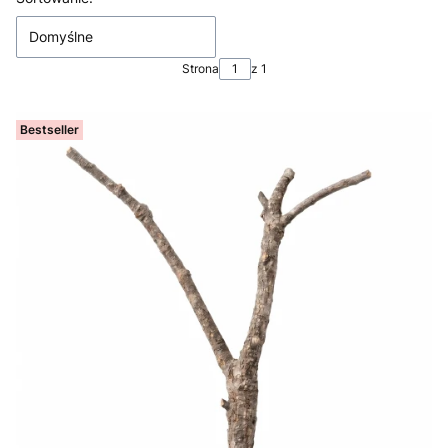
Domyślne
Strona
z 1
Bestseller