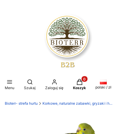
Produkty w koszyku: 0. Z
Otwórz wyszukiwarkę
polski / zł
Menu
Szukaj
Zaloguj się
Koszyk
Bioterr- strefa hurtu
Korkowe, naturalne zabawki, gryzaki i huśtawki dla papug