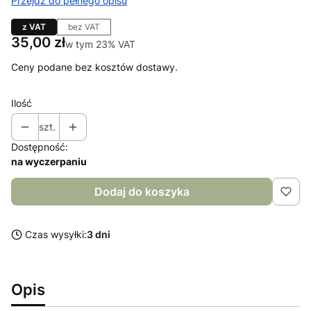
Przejdź do pełnego opisu
z VAT
bez VAT
Cena
35,00 zł
w tym 23% VAT
w tym
23%
VAT
Ceny podane bez kosztów dostawy.
Ilość
szt.
Dostępność:
na wyczerpaniu
Dodaj do koszyka
Czas wysyłki:
3 dni
Opis