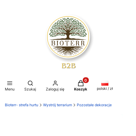
Produkty w koszyku: 0. Z
Otwórz wyszukiwarkę
polski / zł
Menu
Szukaj
Zaloguj się
Koszyk
Bioterr- strefa hurtu
Wystrój terrarium
Pozostałe dekoracje