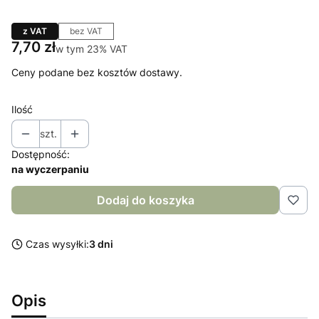
z VAT
bez VAT
Cena
7,70 zł
w tym 23% VAT
w tym
23%
VAT
Ceny podane bez kosztów dostawy.
Ilość
szt.
Dostępność:
na wyczerpaniu
Dodaj do koszyka
Czas wysyłki:
3 dni
Opis